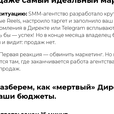
даже самый идеальный ма
ситуацию:
SMM-агентство разработало крут
е Reels, настроило таргет и заполнило ва
домления в Директе или Telegram всплываю
ь бы — успех! Но в конце месяца владелец
 и видит: продаж нет.
Первая реакция — обвинить маркетинг. Но 
ся там, где заканчивается работа агентств
 продаж.
азберем, как «мертвый» Дир
ваши бюджеты.