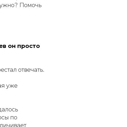
 нужно? Помочь
ев он просто
естал отвечать.
ая уже
далось
осы по
еличивает