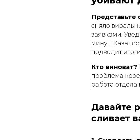
убивают 
Представьте 
сняло виральны
заявками. Уве
минут. Казалос
подводит итоги
Кто виноват?
проблема кроет
работа отдела
Давайте р
сливает 