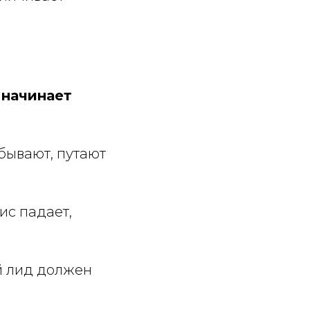
 начинает
бывают, путают
ис падает,
й лид должен