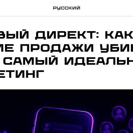
Русский
вый Директ: ка
ие продажи уби
 самый идеаль
етинг