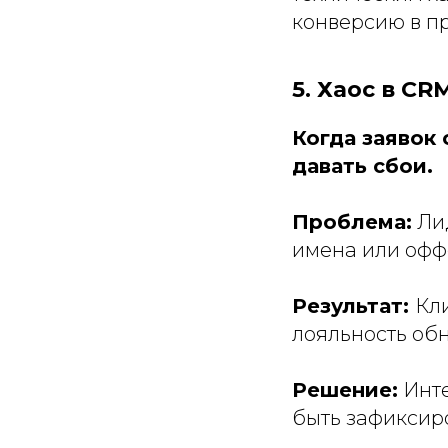
конверсию в п
5. Хаос в CR
Когда заявок 
давать сбои.
Проблема:
Лид
имена или офф
Результат:
Кли
лояльность обн
Решение:
Инте
быть зафиксиро