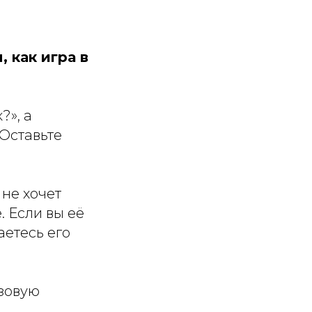
 как игра в
?», а
Оставьте
не хочет
. Если вы её
аетесь его
азовую