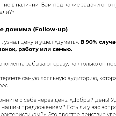
ание в наличии. Вам под какие задачи оно
ели?».
ие дожима (Follow-up)
, узнал цену и ушел «думать».
В 90% случа
вонок, работу или семью.
о клиента забывают сразу, как только он пер
теряете самую лояльную аудиторию, котор
рес.
мните о себе через день. «Добрый день! У
с нашим предложением? Есть ли у вас вопр
рактеристикам?». Это простое действие ув