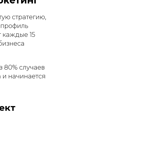
ркетинг
ую стратегию,
ш профиль
т каждые 15
 бизнеса
в 80% случаев
а и начинается
ект