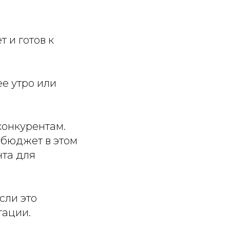
т и готов к
е утро или
конкурентам.
 бюджет в этом
нта для
сли это
тации.