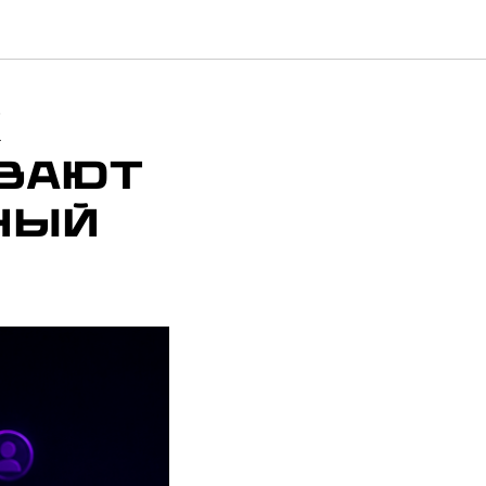
к
вают
ный