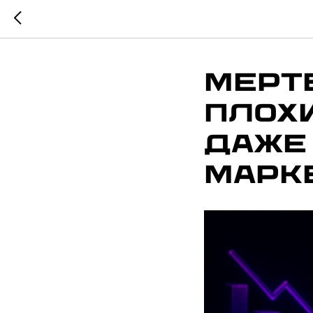
Мерт
плох
даже
марк