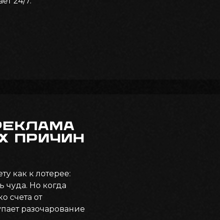
ет 24/7.
реклама
х причин
у как к лотерее:
 чуда. Но когда
о счета от
упает разочарование