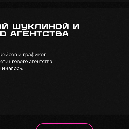
ой Шуклиной и
ю агентства
 кейсов и графиков
етингового агентства
ачиналось.