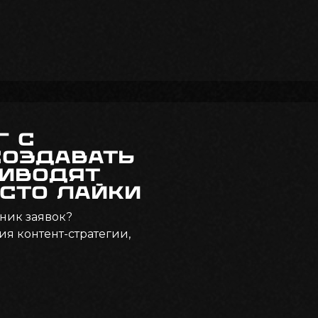
г с
создавать
риводят
осто лайки
чник заявок?
я контент-стратегии,