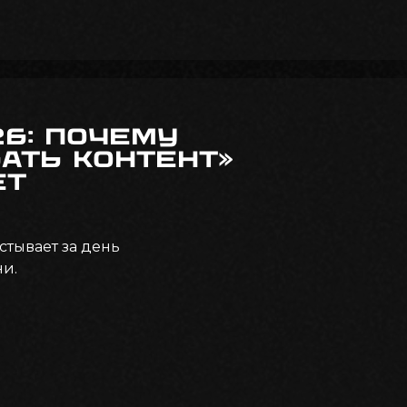
6: почему
ать контент»
ет
стывает за день
ни.