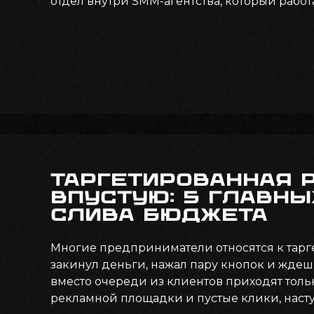
отдел внутри SMM-агентства, который работа
Таргетированная 
впустую: 5 главны
слива бюджета
Многие предприниматели относятся к таргет
закинул деньги, нажал пару кнопок и ждешь
вместо очереди из клиентов приходят тольк
рекламной площадки и пустые клики, наст